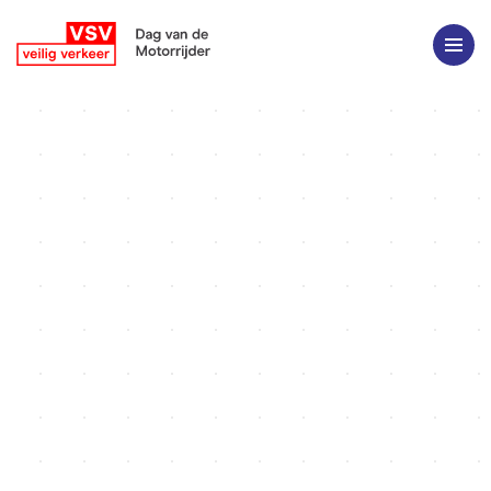
Hé, leuk dat je wil deelnemen in
Maasmechelen!
Leuk dat je wil deelnemen in
Maasmechelen!
Klik op de activiteit waaraan je wil deelnemen en schrijf in. Toon
daarna de bevestiging aan de onthaalmedewerker.
Activiteiten